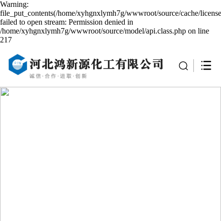
Warning:
file_put_contents(/home/xyhgnxlymh7g/wwwroot/source/cache/license
failed to open stream: Permission denied in
/home/xyhgnxlymh7g/wwwroot/source/model/api.class.php on line
217